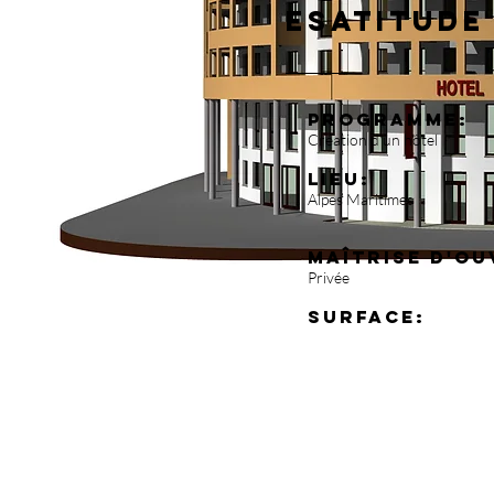
ESATITUDE
Programme:
Création d'un hôtel
Lieu:
Alpes Maritimes
Maîtrise d'ou
Privée
Surface: