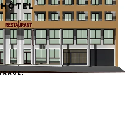
 Hôtel
vrage: