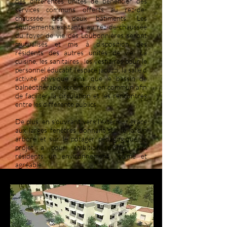
des différentes unités de bénéficier des
services communs offerts au rez-de-
chaussée des deux bâtiments. Les
équipements existants au rez-de-chaussée
du foyer de vie des Loubonnières seront
mutualisés et mis à disposition des
résidents des autres unités de vie. La
cuisine, les sanitaires , les vestiaires pour le
personnel éducatif, l'espace jacuzzi, la salle d
activité physique ainsi que le bassin de
balnéothérapie seront mis en commun afin
de faciliter la circulation et les rencontres
entre les différente publics.
De plus, en s'ouvrant vers l'extérieur grâce
aux larges fenêtres donnant sur le jardin
arboré et sur le potager pédagogique, le
projet a pour ambition d'offrir aux
résidents un environnement calme et
agréable.