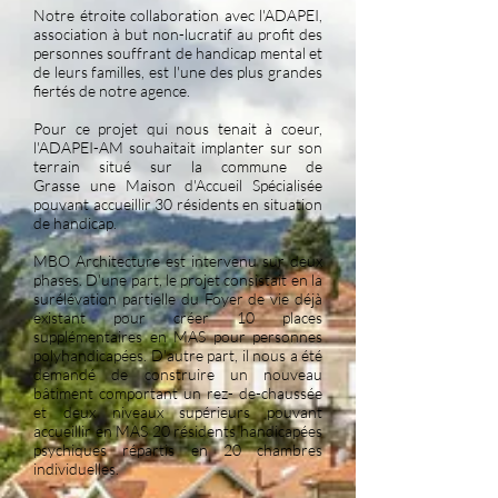
Notre étroite collaboration avec l'ADAPEI,
association à but non-lucratif au profit des
personnes souffrant de handicap mental et
de leurs familles, est l'une des plus grandes
fiertés de notre agence.
Pour ce projet qui nous tenait à coeur,
l'ADAPEI-AM souhaitait implanter sur son
terrain situé sur la commune de
Grasse une Maison d'Accueil Spécialisée
pouvant accueillir 30 résidents en situation
de handicap.
MBO Architecture est intervenu sur deux
phases. D'une part, le projet consistait en la
surélévation partielle du Foyer de vie déjà
existant pour créer 10 places
supplémentaires en MAS pour personnes
polyhandicapées. D'autre part, il nous a été
demandé de construire un nouveau
bâtiment comportant un rez- de-chaussée
et deux niveaux supérieurs pouvant
accueillir en MAS 20 résidents handicapées
psychiques répartis en 20 chambres
individuelles.