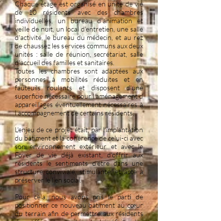
Chaque étage est organisé en unité de vie
de 10 résidents avec des chambres
individuelles, un bureau d'animation et
veille de nuit, un local d'entretien, une salle
d'activité, le bureau du médecin, et au rez
de chaussez les services communs aux deux
unités : salle de réunion, secrétariat, salle
d'accueil des familles et sanitaires.
Toutes les chambres sont adaptées aux
personnes à mobilités réduites et en
fauteuils roulants et disposent d'une
superficie nécessaire pour l aménagement d
appareillages éventuellement nécessaires à
l accompagnement de certains résidents.
L'enjeu de ce projet était, par l'implantation
du bâtiment et la cohérence de celui-ci avec
son environnement extérieur et avec le
Foyer de vie déjà existant, d'offrir aux
résidents le sentiments d'être dans une
structure conviviale, stimulante, et apte à
préserver le lien social.
Pour cela, nous avons pris le parti de
positionner ce nouveau bâtiment au cœur
du terrain afin de permettre aux résidents