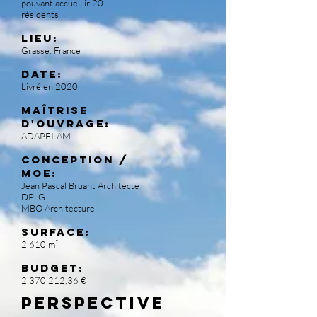
pouvant accueillir 20
résidents
Lieu:
Grasse, France
Date:
Livré en 2020
Maîtrise
d'ouvrage:
ADAPEI-AM
Conception /
MOE:
Jean Pascal Bruant Architecte
DPLG
MBO Architecture
Surface:
2 610 m²
Budget:
2 370 212
,36 €
PERSPECTIVE