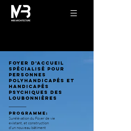
FOYER D'ACCUEIL
spécialisé pour
personnes
polyhandicapés et
handicapés
psychiques des
Loubonnières
Programme:
Surélévation du Foyer de vie
existant, et construction
d'un nouveau bâtiment