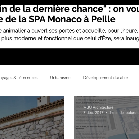
oyages & réferences
Urbanisme
Développement durable
MBO Architecture
7 déc. 2017
1 min de lecture