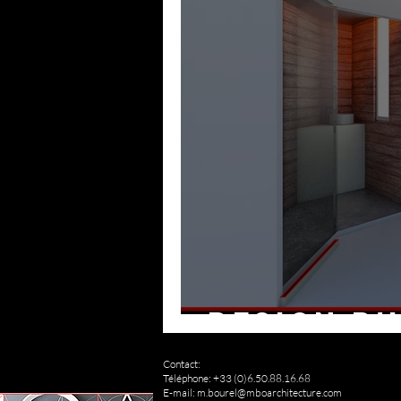
Design d'
Contact:
Téléphone: +33 (0)6.50.88.16.68
E-mail:
m.bourel@mboarchitecture.com