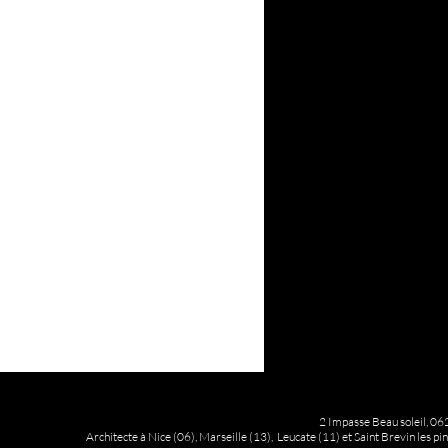
2 Impasse Beau soleil, 06
Architecte à Nice (06), Marseille (13), Leucate (11) et Saint Brevin les pi